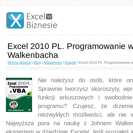
Excel 2010 PL. Programowanie
Walkenbacha
Strona główna
\
Blog
\
Aktualności
\
Książki
\ Excel 2010 PL. Programowanie
Nie należysz do osób, które oni
Sprawnie tworzysz skoroszyty, wp
funkcji arkuszowych i swobodni
programu? Czujesz, że drzem
niezwykłych możliwości, ale nie 
Najwyższa pora na naukę z Johnem Walken
ekspertem w dziedzinie Excela! Jeśli poznałeś