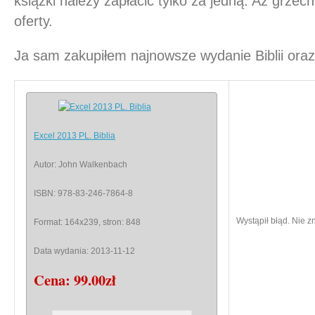
książki należy zapłacić tylko za jedną. Aż grzech
oferty.
Ja sam zakupiłem najnowsze wydanie Biblii or
Excel 2013 PL. Biblia
Autor:
John Walkenbach
ISBN:
978-83-246-7864-8
Wystąpił błąd. Nie zn
Format:
164x239, stron: 848
Data wydania:
2013-11-12
Cena:
99.00zł